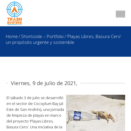
Home
/
Shortcode – Portfolio
/
‘Playas Libres, Basura Cero’
un propósito urgente y sostenible
Viernes, 9 de julio de 2021,
El sábado 3 de julio se desarrolló
en el sector de Cocoplum Bay (al
Este de San Andrés), una jornada
de limpieza de playas en marco
del proyecto ‘Playas Libres,
Basura Cero’. Una iniciativa de la