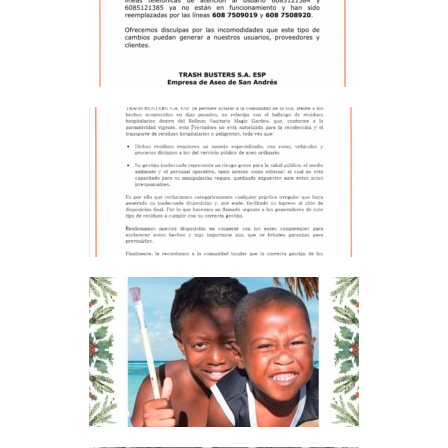
TELEFÓNICA
BASURAS, COMUNIDAD
COMUNICADO – RESIDUOS
HOSPITALARIOS
BASURAS, COMUNIDAD
FELICES FIESTAS Y PROSPERO
AÑO NUEVO 2024
BASURAS, COMUNIDAD