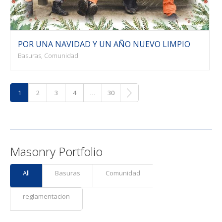
POR UNA NAVIDAD Y UN AÑO NUEVO LIMPIO
Basuras, Comunidad
1
2
3
4
…
30
Masonry Portfolio
All
Basuras
Comunidad
reglamentacion