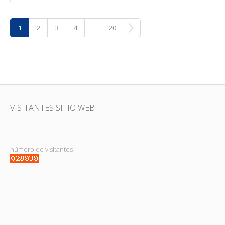
1
2
3
4
…
20
VISITANTES SITIO WEB
número de visitantes