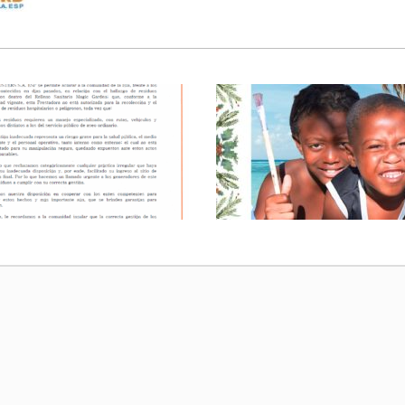
OMUNICADO – RESIDUOS
FELICES FIESTAS Y PROS
HOSPITALARIOS
AÑO NUEVO 2024
BASURAS, COMUNIDAD
BASURAS, COMUNIDAD