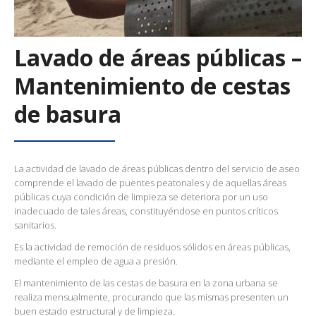
Lavado de áreas públicas –
Mantenimiento de cestas
de basura
La actividad de lavado de áreas públicas dentro del servicio de aseo
comprende el lavado de puentes peatonales y de aquellas áreas
públicas cuya condición de limpieza se deteriora por un uso
inadecuado de tales áreas, constituyéndose en puntos críticos
sanitarios.
Es la actividad de remoción de residuos sólidos en áreas públicas,
mediante el empleo de agua a presión.
El mantenimiento de las cestas de basura en la zona urbana se
realiza mensualmente, procurando que las mismas presenten un
buen estado estructural y de limpieza.