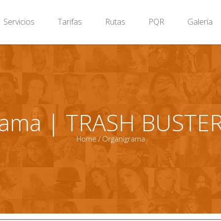
Servicios
Tarifas
Rutas
PQR
Galería
rama | TRASH BUSTER
Home
/
Organigrama