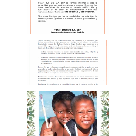
COMUNICADO – CAMBIO DE
LINEAS DE ATENCIÓN
TELEFÓNICA
BASURAS, COMUNIDAD
COMUNICADO – RESIDUOS
HOSPITALARIOS
BASURAS, COMUNIDAD
FELICES FIESTAS Y PROSPERO
AÑO NUEVO 2024
BASURAS, COMUNIDAD