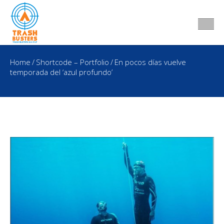
Home
/
Shortcode – Portfolio
/
En pocos días vuelve
temporada del ‘azul profundo’