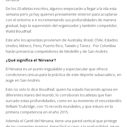
De los 20 atletas inscritos, algunos empezarán a llegar a la isla esta
semana pero ya hay quienes previamente vinieron para acoplarse
con el entorno e ir incrementando sus profundidades de manera
gradual, bajo la supervisión del organizador y también competidor,
Walid Boudhiaf.
Este año los apneístas provienen de Australia, Brasil, Chile, Estados
Unidos, México, Perú, Puerto Rico, Taiwán y Túnez. Por Colombia
harán presencia competidores de Medellín y de San Andrés.
¿Qué significa el ‘Nirvana’?
El Nirvana es un punto inigualable y espectacular que ofrece
condiciones únicas para la práctica de este deporte subacuático, en
auge en San Andrés.
Esto no solo lo dice Boudhiaf, quien ha estado haciendo apnea en
diferentes mares del mundo; lo corroboran los atletas que han
surcado estas profundidades, como en su momento el neozelandés
William Trubridge, con 15 records mundiales, y que estuvo en la
primera competencia en el año 2015.
Además el Cantil del Nirvana, tiene una pared vertical que protege
de las corrientes marinas, tiene fácil acceso a la profundidad, aguas