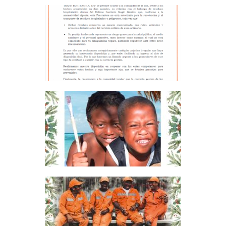
COMUNICADO – RESIDUOS
HOSPITALARIOS
BASURAS, COMUNIDAD
FELICES FIESTAS Y PROSPERO
AÑO NUEVO 2024
BASURAS, COMUNIDAD
POR UNA NAVIDAD Y UN AÑO
NUEVO LIMPIO