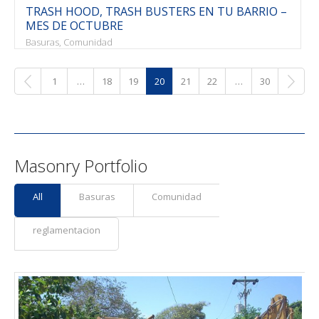
TRASH HOOD, TRASH BUSTERS EN TU BARRIO –
MES DE OCTUBRE
Basuras, Comunidad
1
…
18
19
20
21
22
…
30
Masonry Portfolio
All
Basuras
Comunidad
reglamentacion